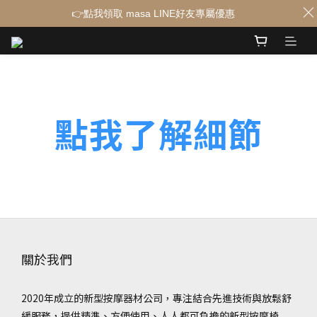
👉點我領取 masa LINE好友專屬優惠
點我了解細節
關於我們
2020年成立的新型按摩器材公司，專注結合先進技術與放鬆舒
緩服務，提供精準、方便使用、人人都可負擔的新型按摩椅