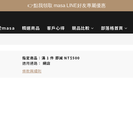
👉點我領取 masa LINE好友專屬優惠
於masa
精選商品
客戶心得
競品比較
部落格首頁
指定商品：滿 1 件 即減 NT$500
適用通路：
網店
條款與細則