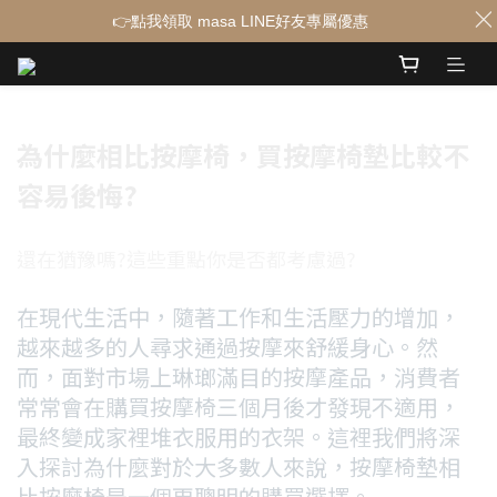
👉點我領取 masa LINE好友專屬優惠
為什麼相比按摩椅，買按摩椅墊比較不
容易後悔?
還在猶豫嗎?這些重點你是否都考慮過?
在現代生活中，隨著工作和生活壓力的增加，
越來越多的人尋求通過按摩來舒緩身心。然
而，面對市場上琳瑯滿目的按摩產品，消費者
常常會在購買按摩椅三個月後才發現不適用，
最終變成家裡堆衣服用的衣架。這裡我們將深
入探討為什麼對於大多數人來說，按摩椅墊相
比按摩椅是一個更聰明的購買選擇。