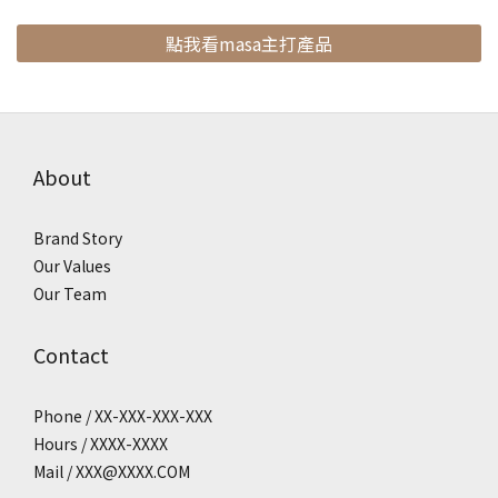
點我看masa主打產品
About
Brand Story
Our Values
Our Team
Contact
Phone / XX-XXX-XXX-XXX
Hours / XXXX-XXXX
Mail / XXX@XXXX.COM