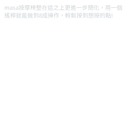
masa按摩椅墊在這之上更進一步簡化，用一個
搖桿就能做到8成操作，輕鬆按到想按的點!