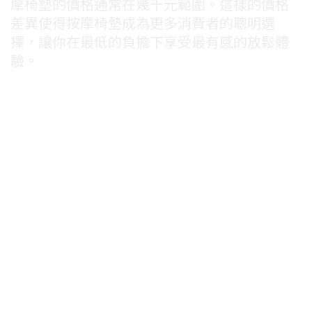
摩椅墊的價格通常在幾千元範圍。這樣的價格
差異使得按摩椅墊成為更多消費者的聰明選
擇，讓你在最低的負擔下享受最有感的放鬆體
驗。