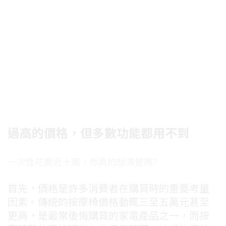
過高的價格，但多數功能都用不到
一次性花費近十萬，你真的想清楚嗎?
首先，價格是許多消費者在購買時的重要考量
因素。傳統的按摩椅價格動輒三至五萬元甚至
更高，是最常後悔購買的家電產品之一，而按