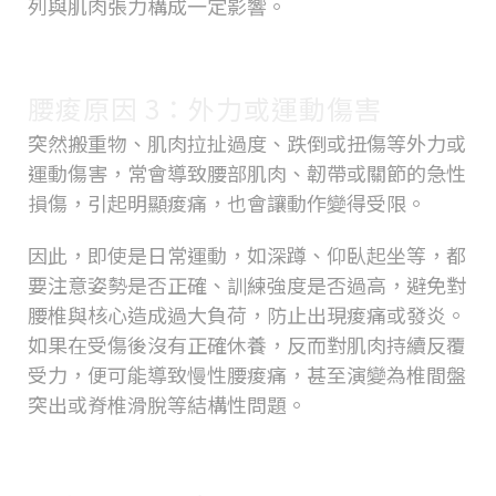
列與肌肉張力構成一定影響。
腰痠原因 3：外力或運動傷害
突然搬重物、肌肉拉扯過度、跌倒或扭傷等外力或
運動傷害，常會導致腰部肌肉、韌帶或關節的急性
損傷，引起明顯痠痛，也會讓動作變得受限。
因此，即使是日常運動，如深蹲、仰臥起坐等，都
要注意姿勢是否正確、訓練強度是否過高，避免對
腰椎與核心造成過大負荷，防止出現痠痛或發炎。
如果在受傷後沒有正確休養，反而對肌肉持續反覆
受力，便可能導致慢性腰痠痛，甚至演變為椎間盤
突出或脊椎滑脫等結構性問題。