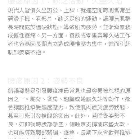
腰痠原因 1：缺乏活動，久坐久站
現代人習慣久坐辦公、上課，就連空閒時間常常坐
著滑手機、看影片，缺乏足夠的運動，讓腰背肌群
長時間處於僵硬狀態，導致肌肉疲勞，並漸漸累積
成慢性痠痛。另一方面，餐飲或零售業等久站工作
者也容易因長期直立造成腰椎壓力集中，進而引起
腰部痠痛不適。
腰痠原因 2：姿勢不良
錯誤姿勢是引發腰痠痛最常見也最容易被忽視的原
因之一。駝背、聳肩、翹腳或彎腰久站等動作，都
會讓腰椎承受過度壓力，致使肌肉處於疲勞狀態，
甚至可能引發椎間盤突出。此外，若睡覺姿勢不
良，如仰躺時腰部懸空、側睡無支撐或床墊太軟，
也可能導致腰部緊繃、痠痛，長期下來會對脊椎排