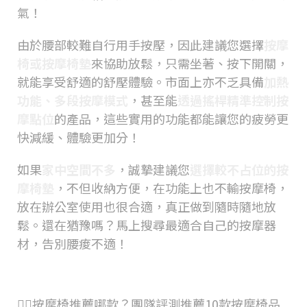
氣！
由於腰部較難自行用手按壓，因此建議您選擇
按摩
椅或按摩椅墊
來協助放鬆，只需坐著、按下開關，
就能享受舒適的舒壓體驗。市面上亦不乏具備
加熱
功能、多段按摩模式
，甚至能
透過搖桿精準控制按
摩點位
的產品，這些實用的功能都能讓您的疲勞更
快減緩、體驗更加分！
如果
家中空間不多
，誠摯建議您
選擇較不占位的按
摩椅墊
，不但收納方便，在功能上也不輸按摩椅，
放在辦公室使用也很合適，真正做到隨時隨地放
鬆。還在猶豫嗎？馬上搜尋最適合自己的按摩器
材，告別腰痠不適！
💆‍♀️按摩椅推薦哪款？團隊評測推薦10款按摩椅品