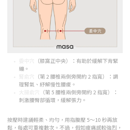
委中穴
（膝窩正中央）：有助於緩解下背緊
繃。
腎俞穴
（第 2 腰椎兩側旁開約 2 指寬）：調
理腎氣、紓解慢性腰痠。
大腸俞穴
（第 5 腰椎兩側旁開約 2 指寬）：
刺激腰臀部循環，緩解張力。
按壓時建議輕柔、均勻，用指腹壓 5～10 秒再放
鬆，每處可重複數次。不過，假如痠痛感較強烈，