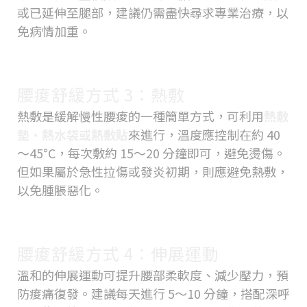
或已延伸至腿部，建議仍需盡快尋求專業治療，以
免病情加重。
腰痠舒緩方式 3：熱敷
熱敷是緩解慢性腰痠的一種簡單方式，可利用
熱敷
墊、熱水袋或熱敷貼
來進行，溫度應控制在約 40
～45°C，每次敷約 15～20 分鐘即可，避免燙傷。
但如果屬於急性拉傷或發炎初期，則應避免熱敷，
以免腫脹惡化。
腰痠舒緩方式 4：伸展運動
溫和的伸展運動可提升腰部柔軟度、減少壓力，預
防痠痛復發。建議每天進行 5～10 分鐘，搭配深呼