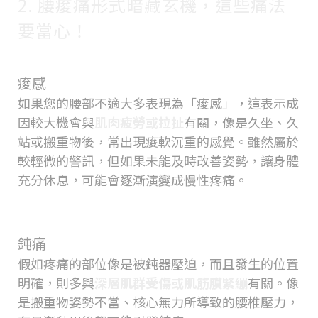
2. 腰痠痛形式暗藏玄機，這些痛法
要當心！
痠感
如果您的腰部不適大多表現為「痠感」，這表示成
因較大機會與
肌肉疲勞或拉扯
有關，像是久坐、久
站或搬重物後，常出現痠軟沉重的感覺。雖然屬於
較輕微的警訊，但如果未能及時改善姿勢，讓身體
充分休息，可能會逐漸演變成慢性疼痛。
鈍痛
假如疼痛的部位像是被鈍器壓迫，而且發生的位置
明確，則多與
深層肌群受傷或肌筋膜緊繃
有關。像
是搬重物姿勢不當、核心無力所導致的腰椎壓力，