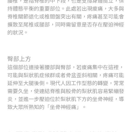
腰椎，是指脊椎的中下段，也是支撐身體挺立，保
持體態平衡的重要部位。此處若出現痠痛，大多與
脊椎關節退化或椎間盤突出有關，疼痛甚至可能會
擴散至尾椎或腿部，同時需留意是否存在壓迫神經
的狀況。
臀部上方
這個部位連接著腰部與臀部，若痠痛集中在這裡，
可能與梨狀肌症候群或者骨盆歪斜相關，疼痛可能
延伸至大腿後側。現代人因工作型態的轉變，常常
需要久坐，使連結脊椎與股骨的梨狀肌容易緊繃發
炎，並進一步壓迫位於梨狀肌下方的坐骨神經，導
致大眾所熟知的「坐骨神經痛」。