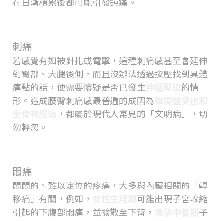
在日漸積累後都可能引發鈍痛。
刺痛
若感覺有如被針扎或電擊，這種刺痛感甚至會延伸
到臀部、大腿後側，而且沒辦法透過按壓找到具體
痛點的話，便需要懷疑是否已發生
神經壓迫
的情
形。造成腰臀刺痛感最普遍的成因為
椎間盤突出和
坐骨神經痛
，都屬於現代人常見的「文明病」，切
勿輕忽。
悶痛
悶悶的、難以定位的疼痛，大多與內臟相關的「轉
移痛」有關，例如，
女性生理期
可能出現子宮收縮
引起的下腹部悶痛，並擴散至下背，
懷孕中後期
子