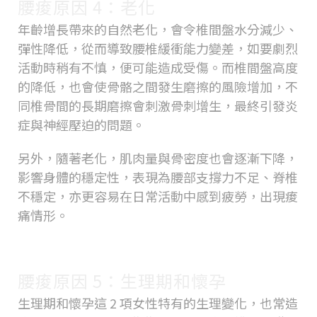
腰痠原因 4：老化
年齡增長帶來的自然老化，會令椎間盤水分減少、
彈性降低，從而導致腰椎緩衝能力變差，如要劇烈
活動時稍有不慎，便可能造成受傷。而椎間盤高度
的降低，也會使骨骼之間發生磨擦的風險增加，不
同椎骨間的長期磨擦會刺激骨刺增生，最終引發炎
症與神經壓迫的問題。
另外，隨著老化，肌肉量與骨密度也會逐漸下降，
影響身體的穩定性，表現為腰部支撐力不足、脊椎
不穩定，亦更容易在日常活動中感到疲勞，出現痠
痛情形。
腰痠原因 5：生理期和懷孕
生理期和懷孕這 2 項女性特有的生理變化，也常造