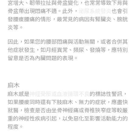
宮增大、韌帶拉扯與骨盆變化，也常常導致下背與
骨盆帶出現悶痛不適。此外，
泌尿系統發炎
也會引
發腰痠腰痛的情形，最常見的病因有腎臟炎、膀胱
炎等。
因此，如果您的腰部悶痛與活動無關，或者合併其
他症狀發生，如月經異常、頻尿、發燒等，應特別
留意是否為內臟問題的表現。
麻木
麻木感是
神經受壓或血液循環不良
的標誌性警訊，
如果腰痠同時還有下肢麻木、無力的症狀，應盡快
就醫，檢查是否由坐骨神經痛或脊椎狹窄症等較嚴
重的神經性疾病引起，以免惡化至影響活動能力的
程度。