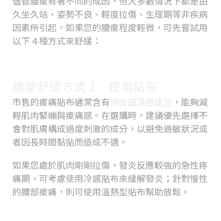
儘管腰痠有著不同的成因，但大多數情況下都是由
久坐久站、姿勢不良、輕度拉傷、生理期等非疾病
因素所引起，如果您的腰痠程度輕微，可先嘗試用
以下 4 種方式來舒緩：
腰痠舒緩方式 1：使用貼布
市售的痠痛貼布通常含有
消炎或溫熱成分
，能夠減
輕肌肉緊繃與痠痛感。在選購時，建議優先選擇不
會對肌膚構成過度刺激的成分，以避免過敏狀況或
者因長時間黏貼而造成不適。
如果您處於肌肉剛剛拉傷，發炎反應較強的急性疼
痛期，可考慮使用冷感貼布來緩解發炎；針對慢性
的腰部痠痛，則可使用溫熱型貼布幫助放鬆。