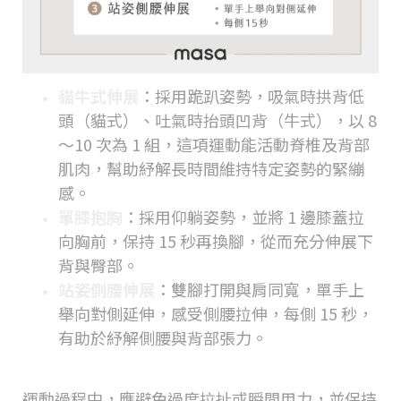
貓牛式伸展
：採用跪趴姿勢，吸氣時拱背低
頭（貓式）、吐氣時抬頭凹背（牛式），以 8
～10 次為 1 組，這項運動能活動脊椎及背部
肌肉，幫助紓解長時間維持特定姿勢的緊繃
感。
單膝抱胸
：採用仰躺姿勢，並將 1 邊膝蓋拉
向胸前，保持 15 秒再換腳，從而充分伸展下
背與臀部。
站姿側腰伸展
：雙腳打開與肩同寬，單手上
舉向對側延伸，感受側腰拉伸，每側 15 秒，
有助於紓解側腰與背部張力。
運動過程中，應避免過度拉扯或瞬間用力，並保持