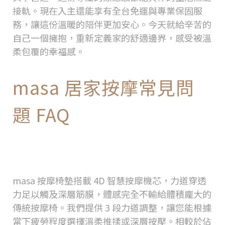
接軌。現在入主還能享有全台免運與專業保固服
務，讓這份溫暖的陪伴更加安心。今天就給辛苦的
自己一個擁抱，重新定義家的舒適邊界，感受被溫
柔包覆的幸福感。
masa
居家按摩常見問
題
FAQ
masa
按摩椅墊的力道夠強嗎？比起
傳統按摩椅會不會太輕？
masa
按摩椅墊搭載
4D
智慧按摩機芯，力道穿透
力足以觸及深層筋膜，體感完全不輸給體積龐大的
傳統按摩椅。我們提供
3
段力道調整，讓您能根據
當下疲勞程度選擇溫柔推揉或深層按壓。相較於佔