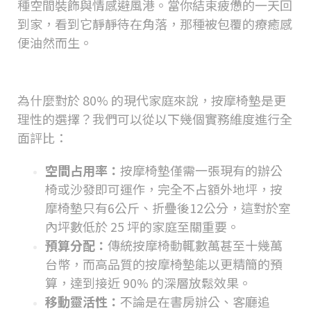
種空間裝飾與情感避風港。當你結束疲憊的一天回
到家，看到它靜靜待在角落，那種被包覆的療癒感
便油然而生。
按摩椅墊與大型按摩椅的終極對決
為什麼對於
80%
的現代家庭來說，按摩椅墊是更
理性的選擇？我們可以從以下幾個實務維度進行全
面評比：
空間占用率：
按摩椅墊僅需一張現有的辦公
椅或沙發即可運作，完全不占額外地坪，按
摩椅墊只有6公斤、折疊後12公分，這對於室
內坪數低於
25
坪的家庭至關重要。
預算分配：
傳統按摩椅動輒數萬甚至十幾萬
台幣，而高品質的按摩椅墊能以更精簡的預
算，達到接近
90%
的深層放鬆效果。
移動靈活性：
不論是在書房辦公、客廳追