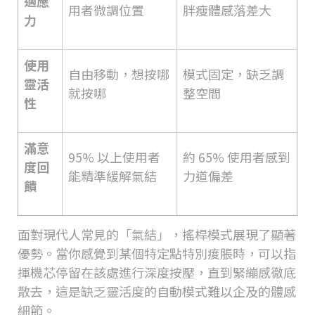
適應
用者微調位置
胖瘦體感落差大
力
使用
自由移動，想按哪
模式固定，缺乏調
靈活
就按哪
整空間
性
滿意
95%
以上使用者
約
65%
使用者感到
度回
能精準緩解氣結
力道偏差
饋
面對現代人常見的「氣結」，搖桿模式展現了顯著
優勢。當你感覺到某個特定點特別痠脹時，可以指
揮機芯停留在該處進行深度按壓，直到緊繃感徹底
散去，這是缺乏靈活度的自動模式難以企及的體感
細節。