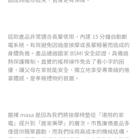
masa
的產品適合長輩使用嗎？是否
有安全自動斷電設計？
這款產品非常適合長輩使用，內建
15
分鐘自動斷
電系統，有效避免因過度按摩或長輩睡著而造成的
身體負擔。產品通過國家
BSMI
安全認證，具備過
熱保護機制。直覺的搖桿操作免去了看小字的困
擾，讓父母在家就能安全、獨立地享受專業級的推
拿體感，是孝親禮物的首選。
為什麼選擇
masa
而不是市面上更
便宜的按摩椅墊？
選擇
masa
是因為我們將按摩椅墊從「堪用的家
電」提升到「居家美學」的層次。市售廉價產品多
僅提供簡單震動，而我們採用高成本的機械結構，