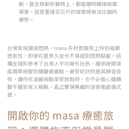
劇，甚至移動到餐椅上，都能隨時轉換按摩
場景，這是重達百公斤的按摩椅無法比擬的
優勢。
為台灣居住環境量身打造的設計細
節
台灣氣候潮濕悶熱，
masa
在材質選用上特別強調
透氣性，即便在夏季久坐也不易感到悶熱黏膩。結
構支撐則參考了台灣人平均身形比例，確保按摩球
能精準按壓到關鍵痠痛點。最受好評的是其靜音技
術，讓你在凌晨兩點享受放鬆時，也不必擔心運轉
聲干擾到家人睡眠，真正實現專屬的深夜獨處儀式
感。
開啟你的
masa
療癒旅