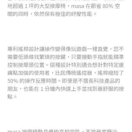
地超過
1
坪的大型按摩椅，
masa
在節省
80%
空
間的同時，依然保有極佳的紓壓性能。
搖桿控制真的好用嗎？會不會很難
操作？
專利搖桿設計讓操作變得像玩遊戲一樣直覺，您不
需要低頭尋找繁瑣的按鍵，只要撥動手指就能精準
控制按摩頭位置。這種設計特別適合想針對特定痠
痛點加強的使用者，比起傳統遙控器，搖桿縮短了
50%
的操作反應時間。即便是不擅長科技產品的
朋友，也能在
1
分鐘內快速上手並找到最舒服的按
點。
按摩椅墊可以放在沙發上使用嗎？
對椅子有什麼要求？
masa
按摩椅墊具備極高相容性，不論是客廳沙