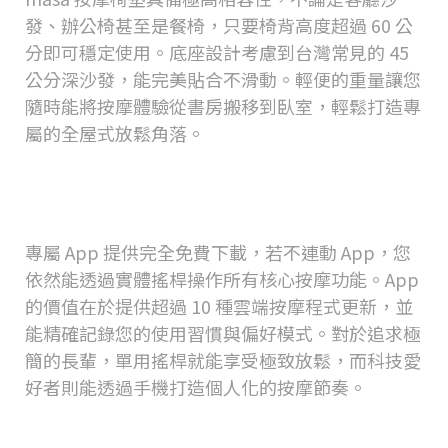
發、辦公椅甚至是餐椅，只要椅背高度超過
60
公
分即可穩定使用。底座設計考慮到台灣常見的
45
公分深沙發，能完美貼合不滑動。輕便的重量讓您
隨時能將按摩體驗從書房搬移到臥室，輕鬆打造專
屬的全屋式放鬆角落。
masa App
是免費的嗎？如果沒有連
動
App
還能使用按摩功能嗎？
專屬
App
提供完全免費下載，若不連動
App
，您
依然能透過實體搖桿操作所有核心按摩功能。
App
的價值在於提供超過
10
種雲端按摩程式更新，並
能精確記錄您的使用習慣與偏好模式。對於追求極
簡的長輩，單用搖桿就能享受極致放鬆，而科技愛
好者則能透過手機打造個人化的按摩節奏。
產品的清潔與保養容易嗎？布料可