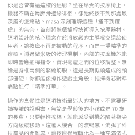
你是否曾有過這樣的經驗？坐在昂貴的按摩椅上，
機器不斷在肩胛骨邊緣徘徊，卻始終按不到那處最
深層的痠痛點。
masa
深刻理解這種「搔不到癢
處」的無奈，首創將遊戲搖桿技術導入按摩器材。
這項設計的核心理念在於將放鬆的主導權交還給使
用者，讓按摩不再是被動的程序，而是一場精準的
療癒。透過微米級的物理機制，內部的按摩機芯能
即時響應搖桿指令，實現毫釐之間的位移調整。無
論是脊椎兩側的緊繃筋膜，還是長期低頭造成的頸
部僵硬，你都能像操作遊戲主角般，指揮機芯對準
痛點進行「精準打擊」。
操作的直覺性是這項技術最迷人的地方。不需要研
讀複雜的說明書，無論是學齡後的小孩或是
70
歲
的長輩，只要輕推搖桿，就能感受到機芯隨著指尖
方向緩緩移動。這種人機合一的流暢感，消弭了科
技產品的距離感，讓按摩過程轉化為一種充滿儀式