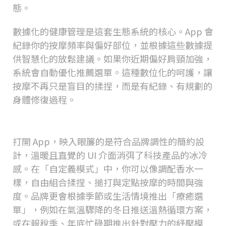
態。
數據化的健康管理是這套生態系統的核心。
App
會
紀錄你的按摩頻率與偏好部位，並根據這些數據提
供智慧化的放鬆建議。如果你近期偏好肩頸加強，
系統會自動優化推薦選單。這種數位化的呵護，讓
按摩不再只是盲目的揉捏，而是有紀錄、有規劃的
身體修復過程。
masa App
的核心功能導覽
打開
App
，映入眼簾的是符合品牌調性的簡約設
計，溫暖且直覺的
UI
介面消弭了科技產品的冰冷
感。在「自定義模式」中，你可以像調配香水一
樣，自由組合揉捏、搥打與定點按摩的時間與強
度。品牌更會根據季節或生活情境推出「療癒選
單」，例如在氣溫驟降的冬日推送溫熱循環方案，
或在報稅季、年底忙碌期推出針對壓力的紓壓模