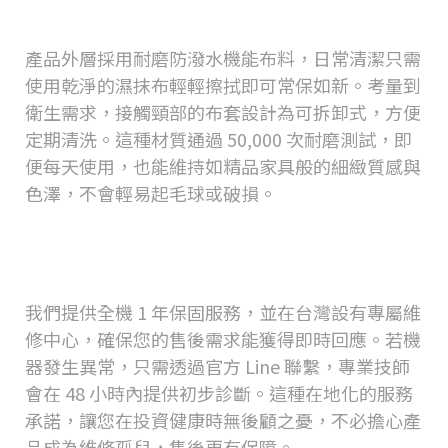
以拆洗嗎？
產品外層採用耐磨防潑水機能布料，日常清潔只需
使用乾淨的濕抹布輕輕擦拭即可常保如新。考量到
衛生需求，接觸頸部的布套設計為可拆卸式，方便
定期清洗。這種材質通過
50,000
次耐磨測試，即
便每天使用，也能維持如精品家具般的細緻質感與
色澤，不會輕易起毛球或破損。
如果機器發生故障，
masa
提供什麼
樣的維修保固服務？
我們提供全機
1
年保固服務，並在台灣設有專屬維
修中心，確保您的售後需求能獲得即時回應。若機
器發生異常，只需透過官方
Line
聯繫，專業技師
會在
48
小時內提供初步診斷。這種在地化的服務
承諾，讓您在投資健康時無後顧之憂，不必擔心產
品成為維修孤兒，售後更有保障。