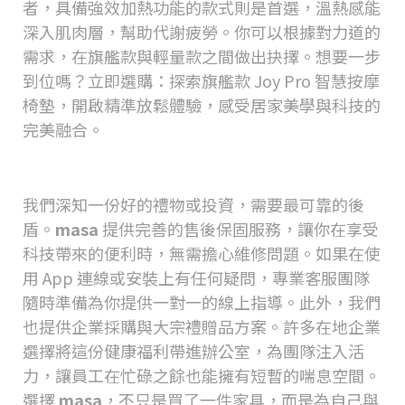
者，具備強效加熱功能的款式則是首選，溫熱感能
深入肌肉層，幫助代謝疲勞。你可以根據對力道的
需求，在旗艦款與輕量款之間做出抉擇。想要一步
到位嗎？
立即選購：探索旗艦款 Joy Pro 智慧按摩
椅墊，開啟精準放鬆體驗
，感受居家美學與科技的
完美融合。
品牌服務與保障
我們深知一份好的禮物或投資，需要最可靠的後
盾。
masa
提供完善的售後保固服務，讓你在享受
科技帶來的便利時，無需擔心維修問題。如果在使
用
App
連線或安裝上有任何疑問，專業客服團隊
隨時準備為你提供一對一的線上指導。此外，我們
也提供企業採購與大宗禮贈品方案。許多在地企業
選擇將這份健康福利帶進辦公室，為團隊注入活
力，讓員工在忙碌之餘也能擁有短暫的喘息空間。
選擇
masa
，不只是買了一件家具，而是為自己與