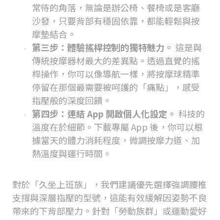
常待的角落，無論是辦公椅、餐椅或是客廳
沙發，只要背部有穩固依靠，都能輕鬆與按
摩墊結合。
第三步：體驗搖桿控制的獨特魅力。
這是與
傳統按摩器材最大的差異點。透過直覺的搖
桿操作，你可以像導航一樣，將按摩球精準
停留在那個最需要被呵護的「痛點」，感受
指壓般的深度回饋。
第四步：連結
App
開啟個人化設定。
科技的
溫度在於細節。下載專屬
App
後，你可以根
據當天的體力消耗程度，微調按摩力道、加
熱溫度與運行時間。
如何挑選最適合你的
masa
產品？
對於「久坐上班族」，我們建議優先選擇強調腰椎
支撐與深層指壓的型號，這能有效緩解因姿勢不良
帶來的下背部壓力。針對「勞動族群」或運動愛好