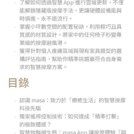
了解如何透過智慧
App
進行雲端更新，不僅
能解鎖隱藏版按摩手法，更讓硬體設備能與
時俱進、永不退流行。
掌握小坪數空間的配置秘訣，利用輕巧且具
質感的材質設計，將家中的任何椅子秒變專
業級的按摩避風港。
獲得針對個人痠痛區域與現有家具類型的選
購評估指南，幫助你精準挑選最符合自身需
求的智慧按摩方案。
目錄
認識 masa：致力於「療癒生活」的智慧按摩
科技先驅
獨家搖桿控制技術：如何達成「精準打擊」
的極致體感？
智慧物聯網生態：masa App 讓按摩體驗「與