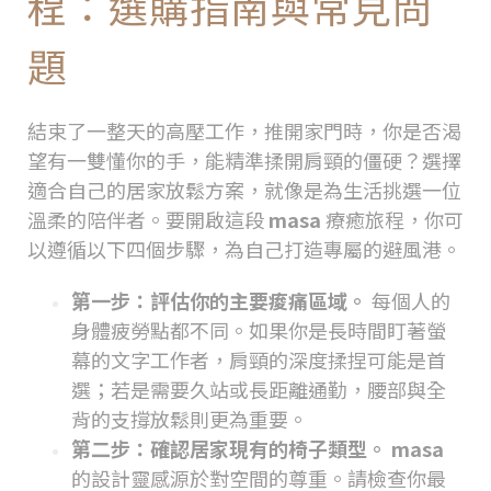
程：選購指南與常見問
題
結束了一整天的高壓工作，推開家門時，你是否渴
望有一雙懂你的手，能精準揉開肩頸的僵硬？選擇
適合自己的居家放鬆方案，就像是為生活挑選一位
溫柔的陪伴者。要開啟這段
masa
療癒旅程，你可
以遵循以下四個步驟，為自己打造專屬的避風港。
第一步：評估你的主要痠痛區域。
每個人的
身體疲勞點都不同。如果你是長時間盯著螢
幕的文字工作者，肩頸的深度揉捏可能是首
選；若是需要久站或長距離通勤，腰部與全
背的支撐放鬆則更為重要。
第二步：確認居家現有的椅子類型。
masa
的設計靈感源於對空間的尊重。請檢查你最