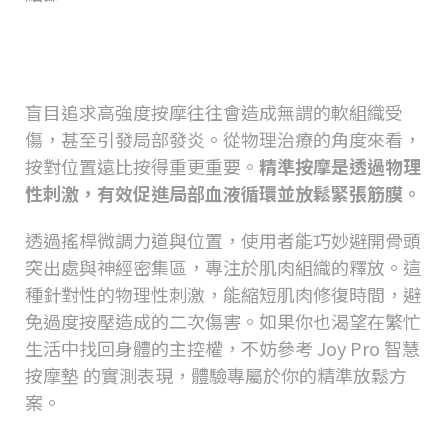
從物理治療角度看精準按摩的重要
性
盲目追求高強度按摩往往會造成無謂的軟組織受
傷，甚至引發局部發炎。從物理治療的角度來看，
按對位置遠比按得重更重要。
精準按摩是透過物理
性刺激，有效促進局部血液循環並放鬆緊張筋膜。
透過搖桿微調力道與位置，使用者能巧妙避開骨頭
突出處與神經密集區，專注於肌肉組織的釋放。這
種針對性的物理性刺激，能縮短肌肉修復時間，避
免過度按壓造成的二次傷害。如果你也渴望在繁忙
生活中找回身體的主控權，不妨參考
Joy Pro 智慧
按摩墊
的實測表現，體驗專屬於你的精準放鬆方
案。