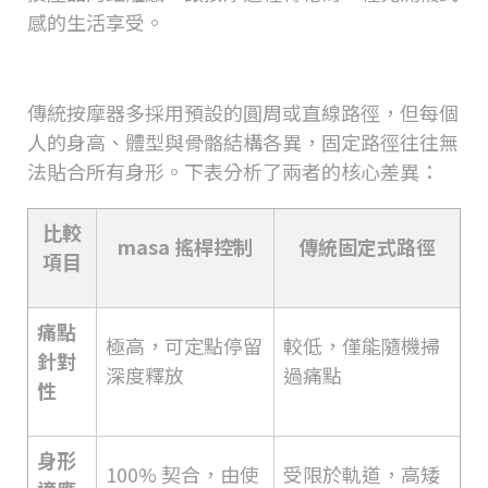
感的生活享受。
搖桿控制
vs.
固定式自動路徑
傳統按摩器多採用預設的圓周或直線路徑，但每個
人的身高、體型與骨骼結構各異，固定路徑往往無
法貼合所有身形。下表分析了兩者的核心差異：
比較
masa
搖桿控制
傳統固定式路徑
項目
痛點
極高，可定點停留
較低，僅能隨機掃
針對
深度釋放
過痛點
性
身形
100%
契合，由使
受限於軌道，高矮