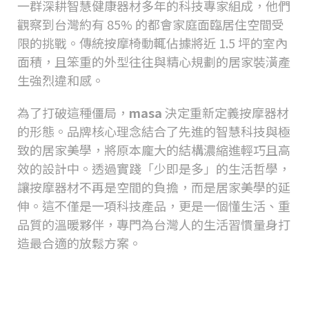
一群深耕智慧健康器材多年的科技專家組成，他們
觀察到台灣約有
85%
的都會家庭面臨居住空間受
限的挑戰。傳統按摩椅動輒佔據將近
1.5
坪的室內
面積，且笨重的外型往往與精心規劃的居家裝潢產
生強烈違和感。
為了打破這種僵局，
masa
決定重新定義按摩器材
的形態。品牌核心理念結合了先進的智慧科技與極
致的居家美學，將原本龐大的結構濃縮進輕巧且高
效的設計中。透過實踐「少即是多」的生活哲學，
讓按摩器材不再是空間的負擔，而是居家美學的延
伸。這不僅是一項科技產品，更是一個懂生活、重
品質的溫暖夥伴，專門為台灣人的生活習慣量身打
造最合適的放鬆方案。
為什麼選擇
masa
而非傳統按摩品
牌？