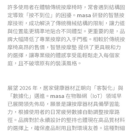
許多使用者在體驗傳統按摩椅時，常會遇到結構固
定導致「按不到位」的困擾。
masa
研發的智慧按
摩技術，成功解決了傳統機械結構的限制，讓力道
與位置能更精準地貼合不同體型。更重要的是，品
牌大幅降低了專業按摩的入手門檻。相較於傳統按
摩椅高昂的售價，
智慧按摩墊
提供了更具親和力
的選擇，讓專業級的體感享受能輕鬆走入每個家
庭，且不破壞原有的裝潢風格。
2026
年的健康科技新標準
展望
2026
年，居家健康器材正朝向「客製化」與
「數據化」邁進。
masa
在物聯網（
IoT
）領域早
已展開領先佈局，願景是讓按摩器材具備學習能
力，根據使用者的日常疲勞數據自動調整按摩路
徑。品牌對於永續設計的堅持也體現在高品質材料
的選擇上，確保產品耐用且對環境友善。這種對細