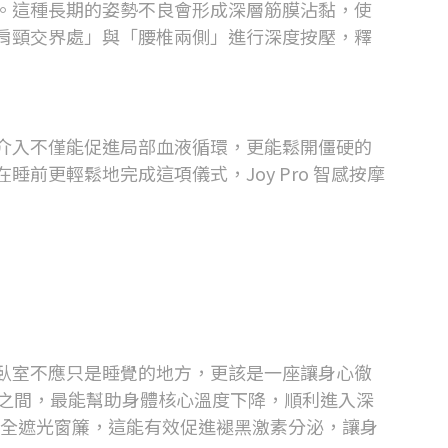
。這種長期的姿勢不良會形成深層筋膜沾黏，使
肩頸交界處」與「腰椎兩側」進行深度按壓，釋
介入不僅能促進局部血液循環，更能鬆開僵硬的
在睡前更輕鬆地完成這項儀式，
Joy Pro 智感按摩
臥室不應只是睡覺的地方，更該是一座讓身心徹
之間，最能幫助身體核心溫度下降，順利進入深
全遮光窗簾，這能有效促進褪黑激素分泌，讓身