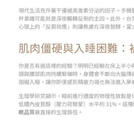
常見的睡眠破壞者
現代生活充斥著干擾褪黑激素分泌的因子。手機
杯拿鐵可能就是深夜輾轉反側的主因。此外，台
心理上的「反芻效應」則讓焦慮在深夜發酵，當
肌肉僵硬與入睡困難：
你是否有過這樣的經驗？明明已經躺在床上半小
頸與腰部肌肉持續緊繃時，身體會不斷向大腦傳
阻礙入睡，讓你即便感到精疲力竭也無法進入夢
生理學研究顯示，睡前進行適度的物理性放鬆是
低體內皮質醇（壓力荷爾蒙）水平約
31%
。這種
眠品質
最直接的生理路徑。
久坐族的睡眠危機