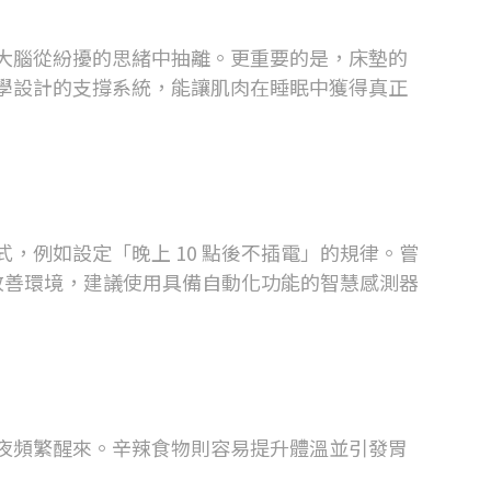
大腦從紛擾的思緒中抽離。更重要的是，床墊的
學設計的支撐系統，能讓肌肉在睡眠中獲得真正
式，例如設定「晚上
10
點後不插電」的規律。嘗
改善環境，建議使用具備自動化功能的智慧感測器
夜頻繁醒來。辛辣食物則容易提升體溫並引發胃