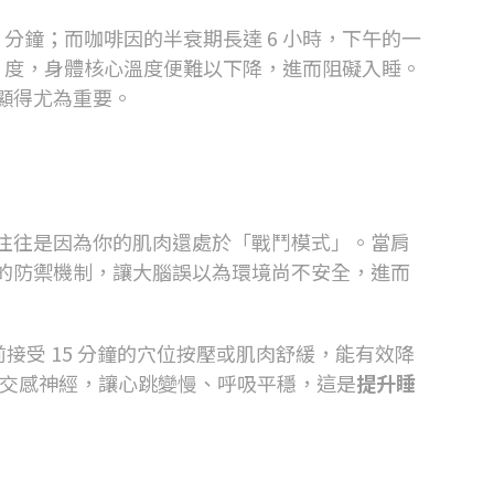
0
分鐘；而咖啡因的半衰期長達
6
小時，下午的一
6
度，身體核心溫度便難以下降，進而阻礙入睡。
顯得尤為重要。
往往是因為你的肌肉還處於「戰鬥模式」。當肩
的防禦機制，讓大腦誤以為環境尚不安全，進而
前接受
15
分鐘的穴位按壓或肌肉舒緩，能有效降
交感神經，讓心跳變慢、呼吸平穩，這是
提升睡