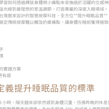
學習如何透過釋放身體微小痛點來安撫過於活躍的交感神
溫光線到最理想的室溫調節，打造專屬的深度入睡場域。
台灣居家設計的智慧按摩科技，全方位
**
提升睡眠品質
**
鎖定傳統按摩難以觸及的痠痛點，讓身體在睡前獲得極致
手
慣
的實踐方案
更有感
定義提升睡眠品質的標準
8
小時，隔天醒來卻依然感到身體沉重，彷彿昨晚的休息
睡眠醫學學會的調查，全台有超過
20%
的成年人面臨睡