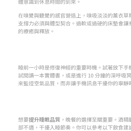
體意識到休息時間的到來。
在嗅覺與聽覺的感官營造上，嗅吸淡淡的薰衣草
支撐力必須與體型契合。過軟或過硬的床墊會讓
的療癒與釋放。
數位排毒的實踐方法
睡前一小時是修復神經的重要時機。試著放下手
試閱讀一本實體書，或是進行
10
分鐘的深呼吸
來監控空氣品質，而非讓手機訊息干擾你的寧靜
睡前飲食的加分與扣分
想要
提升睡眠品質
，晚餐的選擇至關重要。酒精
部不適，干擾入睡節奏。你可以參考以下飲食建