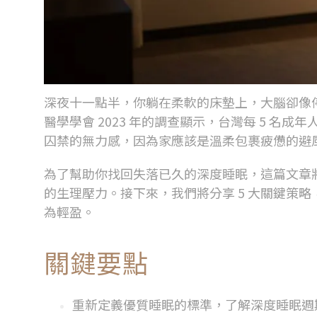
深夜十一點半，你躺在柔軟的床墊上，大腦卻像
醫學學會
2023
年的調查顯示，台灣每
5
名成年
囚禁的無力感，因為家應該是溫柔包裹疲憊的避
為了幫助你找回失落已久的深度睡眠，這篇文章
的生理壓力。接下來，我們將分享
5
大關鍵策略
為輕盈。
關鍵要點
重新定義優質睡眠的標準，了解深度睡眠週