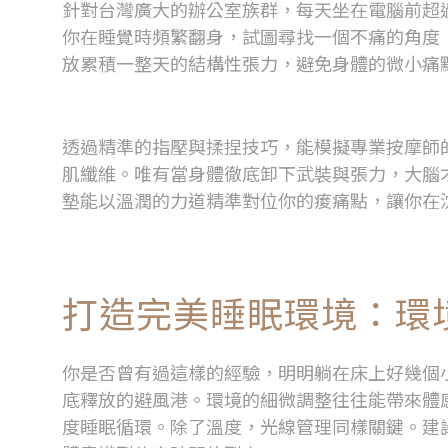
針對台灣廣大的辦公室族群，每天坐在電腦前超
你在睡覺時頻繁翻身，試圖尋找一個不痛的角度
放累積一整天的結構性張力，避免身體的微小痛
從指壓到揉捏：放鬆技巧如何模擬
透過精準的指壓與揉捏技巧，能模擬專業按摩師
肌纖維。唯有當身體徹底卸下武裝與張力，大腦
墊
能以溫潤的力道精準對位你的痠痛點，讓你在
打造完美睡眠環境：環
你是否曾有過這樣的經驗，明明躺在床上好幾個
底釋放的避風港。環境的細微調整往往能帶來體
度睡眠循環。除了溫度，光線管理同樣關鍵。建