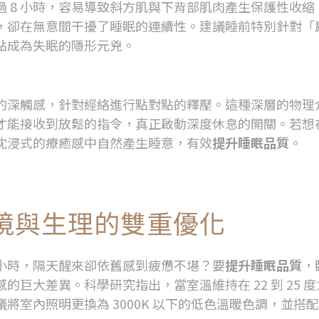
過
8
小時，容易導致斜方肌與下背部肌肉產生保護性收縮
，卻在無意間干擾了睡眠的連續性。建議睡前特別針對「
點成為失眠的隱形元兇。
自然睡眠準備
的深觸感，針對經絡進行點對點的釋壓。這種深層的物理
才能接收到放鬆的指令，真正啟動深度休息的開關。若想
沈浸式的療癒感中自然產生睡意，有效
提升睡眠品質
。
境與生理的雙重優化
小時，隔天醒來卻依舊感到疲憊不堪？要
提升睡眠品質
，
感的巨大差異。科學研究指出，當室溫維持在
22
到
25
度
議將室內照明更換為
3000K
以下的低色溫暖色調，並搭配