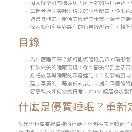
深入解析肌肉僵硬與入睡困難的生理連結，
掌握營造完美睡眠環境的科學配置，從低色
透過具體的睡眠儀式感建立步驟，結合專為
探索如何利用客製化的智慧舒壓行程，精準
目錄
為什麼睡不著？解析影響睡眠品質的隱形殺
打造完美的睡眠環境：從空間美學到生活習
身體放鬆與睡眠的深層連結：告別緊繃肌肉
建立專屬的「睡前儀式感」：提升深層睡眠
智慧科技如何療癒日常：masa 讓居家放鬆
什麼是優質睡眠？重新
你是否也曾有過這樣的經驗，明明在床上躺足了
須打破「睡得久等於睡得好」的迷思。根據台灣