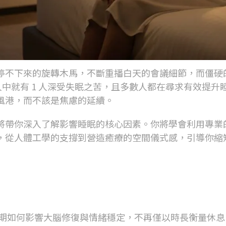
停不下來的旋轉木馬，不斷重播白天的會議細節，而僵硬
人中就有
1
人深受失眠之苦，且多數人都在尋求有效提升
風港，而不該是焦慮的延續。
將帶你深入了解影響睡眠的核心因素。你將學會利用專業
，從人體工學的支撐到營造癒療的空間儀式感，引導你縮
期如何影響大腦修復與情緒穩定，不再僅以時長衡量休息