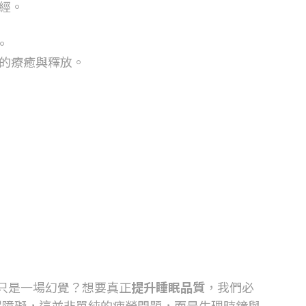
經。
。
的療癒與釋放。
只是一場幻覺？想要真正
提升睡眠品質
，我們必
眠障礙，這並非單純的疲勞問題，而是生理時鐘與