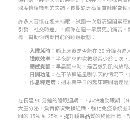
深度修復機制的失調。長期缺乏高品質睡眠會使
許多人習慣在週末補眠，試圖一次還清週間累積
引發「社交時差」，讓你在週一早晨更加痛苦。
標，幫助你判斷目前的睡眠狀態：
入睡耗時：
躺上床後是否能在
30
分鐘內進
睡眠效率：
半夜醒來的次數是否少於
1
次，
體感覺醒：
早晨醒來時，是否感到肌肉放鬆
日間功能：
在不依賴過量咖啡因的情況下，
作息穩定度：
週末與平日的起床時間落差是
深度睡眠：身體修復的黃金時間
在長達
90
分鐘的睡眠週期中，非快速動眼期（
N
大量分泌，負責修復受損組織、強化免疫系統並
間的
15%
到
25%
。
提升睡眠品質
的終極目標，