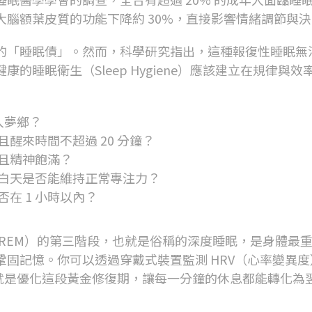
大腦額葉皮質的功能下降約
30%
，直接影響情緒調節與決
的「睡眠債」。然而，科學研究指出，這種報復性睡眠無
健康的睡眠衛生（
Sleep Hygiene
）應該建立在規律與效
入夢鄉？
且醒來時間不超過
20
分鐘？
且精神飽滿？
白天是否能維持正常專注力？
否在
1
小時以內？
REM
）的第三階段，也就是俗稱的深度睡眠，是身體最
鞏固記憶。你可以透過穿戴式裝置監測
HRV
（心率變異度
就是優化這段黃金修復期，讓每一分鐘的休息都能轉化為