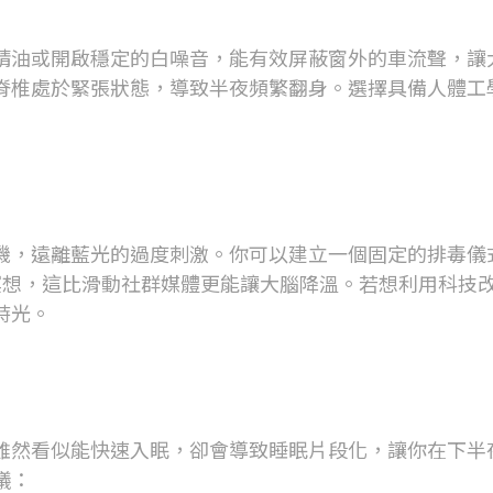
精油或開啟穩定的白噪音，能有效屏蔽窗外的車流聲，讓
脊椎處於緊張狀態，導致半夜頻繁翻身。選擇具備人體工
機，遠離藍光的過度刺激。你可以建立一個固定的排毒儀
冥想，這比滑動社群媒體更能讓大腦降溫。若想利用科技
時光。
雖然看似能快速入眠，卻會導致睡眠片段化，讓你在下半
議：