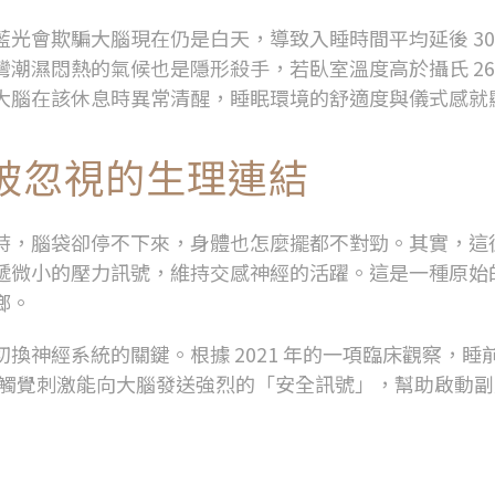
藍光會欺騙大腦現在仍是白天，導致入睡時間平均延後
3
灣潮濕悶熱的氣候也是隱形殺手，若臥室溫度高於攝氏
2
大腦在該休息時異常清醒，睡眠環境的舒適度與儀式感就
被忽視的生理連結
時，腦袋卻停不下來，身體也怎麼擺都不對勁。其實，這
遞微小的壓力訊號，維持交感神經的活躍。這是一種原始
鄉。
切換神經系統的關鍵。根據
2021
年的一項臨床觀察，睡
觸覺刺激能向大腦發送強烈的「安全訊號」，幫助啟動副