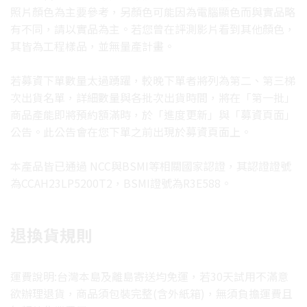
照片顏色為主要參考，另顏色可能因為電腦顯色而與實品略
有不同，請以實品為主。若您曾在評測影片看到其他顏色，
其皆為工程樣品，並無量產計畫。
若募資下單數量太過踴躍，較晚下單者將列為第二、第三梯
次出貨名單，詳細數量與各批次出貨時間，將在「第一批」
商品產能即將預約額滿時，於「進度更新」與「募資頁面」
公告。此公告會在您下單之前出現於募資頁面上。
本產品皆已通過 NCC與BSMI等相關國家認證，其認證證號
為CCAH23LP5200T2，BSMI證號為R3E588。
退換貨規則
運費說明:台灣本島及離島寄送均免運，若30天試用不滿意
欲辦理退貨，商品須包裝完整(含外紙箱)，無須負擔運費且