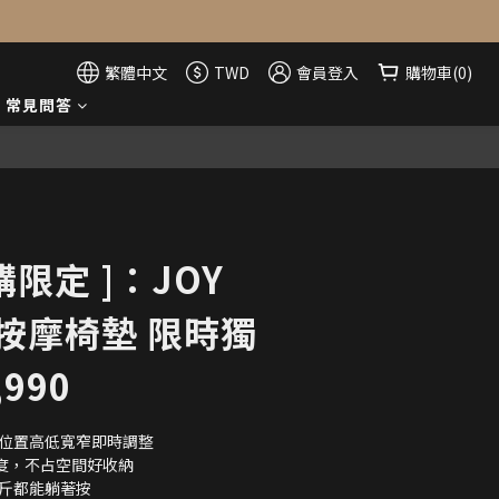
繁體中文
TWD
會員登入
購物車(0)
常見問答
購限定 ]：JOY
按摩椅墊 限時獨
990
摩位置高低寬窄即時調整
厚度，不占空間好收納
公斤都能躺著按