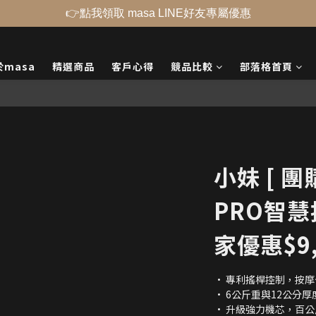
👉點我領取 masa LINE好友專屬優惠
於masa
精選商品
客戶心得
競品比較
部落格首頁
小妹 [ 團
PRO智慧
家優惠$9,
• 專利搖桿控制，按
• 6公斤重與12公分
• 升級強力機芯，百