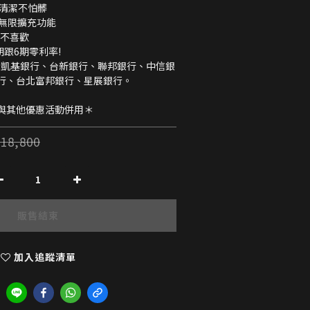
好清潔不怕髒
你無限擴充功能
你不喜歡
跟6期零利率! 
行、台北富邦銀行、星展銀行。
與其他優惠活動併用＊
18,800
販售結束
加入追蹤清單